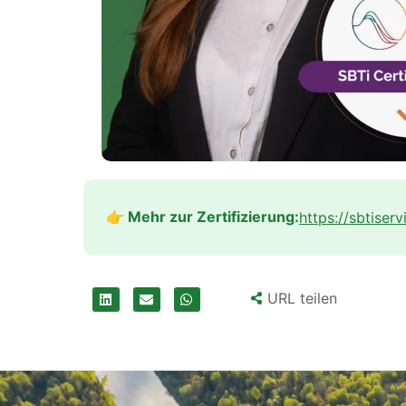
👉 Mehr zur Zertifizierung:
https://sbtiserv
URL teilen