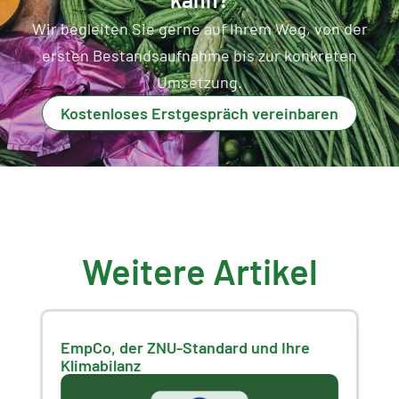
Wir begleiten Sie gerne auf Ihrem Weg, von der
ersten Bestandsaufnahme bis zur konkreten
Umsetzung.
Kostenloses Erstgespräch vereinbaren
Weitere Artikel
EmpCo, der ZNU-Standard und Ihre
Wi
Klimabilanz